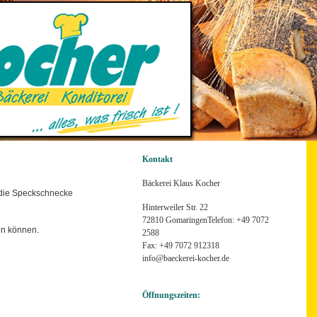
Kontakt
Bäckerei Klaus Kocher
r die Speckschnecke
Hinterweiler Str. 22
72810 GomaringenTelefon: +49 7072
en können.
2588
Fax: +49 7072 912318
info@baeckerei-kocher.de
Öffnungszeiten: